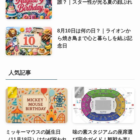
誰？｜スター性が光る夏の顔ぶれ
8月10日は何の日？｜ライオンか
ら焼き鳥まで心と暮らしを結ぶ記
念日
人気記事
ミッキーマウスの誕生日
味の素スタジアムの座席選
（11月18日）はなぜ祝われ
び完全ガイド！観戦を楽し