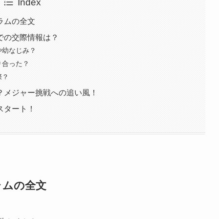
Index
ラムの全文
での交際情報は？
や幼なじみ？
り合った？
際？
？メジャー挑戦への追い風！
スタート！
ラムの全文