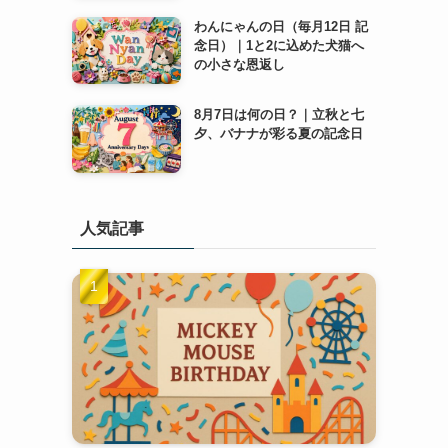
わんにゃんの日（毎月12日 記
念日）｜1と2に込めた犬猫へ
の小さな恩返し
8月7日は何の日？｜立秋と七
夕、バナナが彩る夏の記念日
人気記事