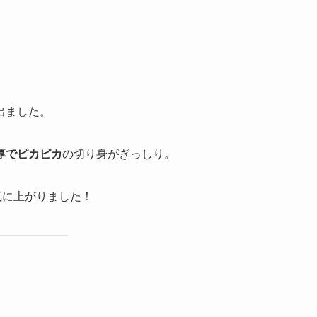
出ました。
厚でピカピカ
の切り身がぎっしり。
気に上がりました！