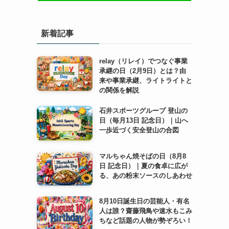
新着記事
relay（リレイ）でつなぐ事業
承継の日（2月9日）とは？由
来や事業承継、ライトライトと
の関係を解説
石井スポーツグループ 登山の
日（毎月13日 記念日）｜山へ
一歩近づく安全登山の合図
マルちゃん焼そばの日（8月8
日 記念日）｜夏の食卓に広が
る、あの粉末ソースのしあわせ
8月10日誕生日の芸能人・有名
人は誰？齋藤飛鳥や速水もこみ
ちなど話題の人物が勢ぞろい！