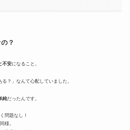
なの？
と不安
になること。
ある？」なんて心配していました。
単純
だったんです。
く問題なし！
同様。