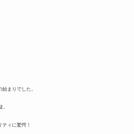
の始まりでした。
疑。
リティに驚愕！