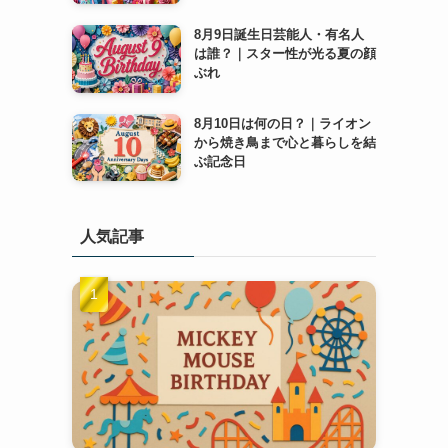
8月9日誕生日芸能人・有名人
は誰？｜スター性が光る夏の顔
ぶれ
8月10日は何の日？｜ライオン
から焼き鳥まで心と暮らしを結
ぶ記念日
人気記事