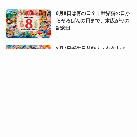
8月8日は何の日？｜世界猫の日か
らそろばんの日まで、末広がりの
記念日
8月7日誕生日芸能人・有名人は
誰？｜夏に輝く個性派スターたち
豆腐の日（10月2日・毎月12日 記
念日）｜食卓になじむ白いごちそ
うの魅力
パンの日（毎月12日 記念日）｜焼
きたての香りで歴史がほどける日