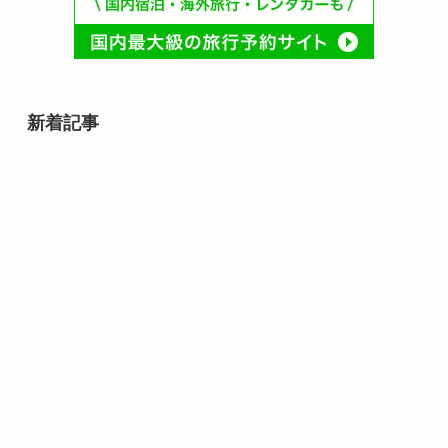
新着記事
8月10日誕生日の芸能人・有名人
は誰？齋藤飛鳥や速水もこみちな
ど話題の人物が勢ぞろい！
8月9日誕生日芸能人・有名人は
誰？｜スター性が光る夏の顔ぶれ
8月10日は何の日？｜ライオンか
ら焼き鳥まで心と暮らしを結ぶ記