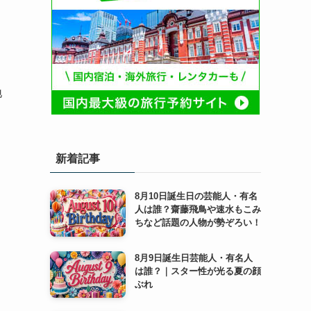
地
ラ
新着記事
8月10日誕生日の芸能人・有名
人は誰？齋藤飛鳥や速水もこみ
ちなど話題の人物が勢ぞろい！
8月9日誕生日芸能人・有名人
は誰？｜スター性が光る夏の顔
ぶれ
さ