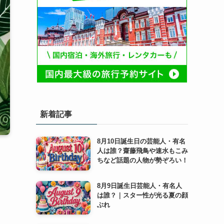
新着記事
8月10日誕生日の芸能人・有名
人は誰？齋藤飛鳥や速水もこみ
ちなど話題の人物が勢ぞろい！
8月9日誕生日芸能人・有名人
は誰？｜スター性が光る夏の顔
ぶれ