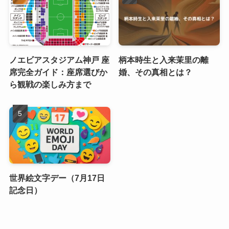
ノエビアスタジアム神戸 座
柄本時生と入来茉里の離
席完全ガイド：座席選びか
婚、その真相とは？
ら観戦の楽しみ方まで
世界絵文字デー（7月17日
記念日）