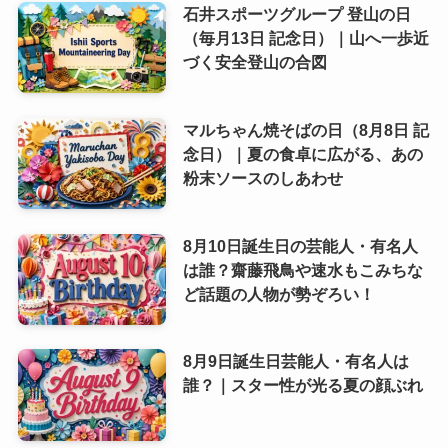
石井スポーツグループ 登山の日
（毎月13日 記念日）｜山へ一歩近
づく安全登山の合図
マルちゃん焼そばの日（8月8日 記
念日）｜夏の食卓に広がる、あの
粉末ソースのしあわせ
8月10日誕生日の芸能人・有名人
は誰？齋藤飛鳥や速水もこみちな
ど話題の人物が勢ぞろい！
8月9日誕生日芸能人・有名人は
誰？｜スター性が光る夏の顔ぶれ