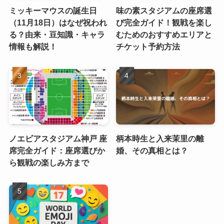
ミッキーマウスの誕生日
味の素スタジアムの座席選
（11月18日）はなぜ祝われ
び完全ガイド！観戦を楽し
る？由来・豆知識・キャラ
むためのおすすめエリアと
情報も解説！
チケット予約方法
ノエビアスタジアム神戸 座
柄本時生と入来茉里の離
席完全ガイド：座席選びか
婚、その真相とは？
ら観戦の楽しみ方まで