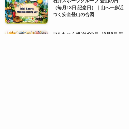
石井スポーツグループ 登山の日
（毎月13日 記念日）｜山へ一歩近
づく安全登山の合図
マルちゃん焼そばの日（8月8日 記
念日）｜夏の食卓に広がる、あの
粉末ソースのしあわせ
8月10日誕生日の芸能人・有名人
は誰？齋藤飛鳥や速水もこみちな
ど話題の人物が勢ぞろい！
8月9日誕生日芸能人・有名人は
誰？｜スター性が光る夏の顔ぶれ