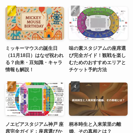
ミッキーマウスの誕生日
味の素スタジアムの座席選
（11月18日）はなぜ祝われ
び完全ガイド！観戦を楽し
る？由来・豆知識・キャラ
むためのおすすめエリアと
情報も解説！
チケット予約方法
ノエビアスタジアム神戸 座
柄本時生と入来茉里の離
席完全ガイド：座席選びか
婚、その真相とは？