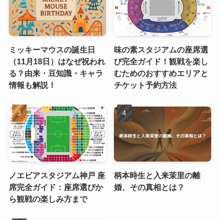
ミッキーマウスの誕生日
味の素スタジアムの座席選
（11月18日）はなぜ祝われ
び完全ガイド！観戦を楽し
る？由来・豆知識・キャラ
むためのおすすめエリアと
情報も解説！
チケット予約方法
ノエビアスタジアム神戸 座
柄本時生と入来茉里の離
席完全ガイド：座席選びか
婚、その真相とは？
ら観戦の楽しみ方まで