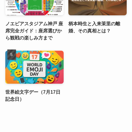
ノエビアスタジアム神戸 座
柄本時生と入来茉里の離
席完全ガイド：座席選びか
婚、その真相とは？
ら観戦の楽しみ方まで
世界絵文字デー（7月17日
記念日）