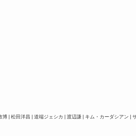
数博 | 松田洋昌 | 道端ジェシカ | 渡辺謙 | キム・カーダシアン | 