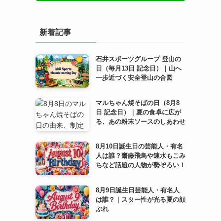
新着記事
石井スポーツグループ 登山の
日（毎月13日 記念日）｜山へ
一歩近づく安全登山の合図
マルちゃん焼そばの日（8月8
日 記念日）｜夏の食卓に広が
る、あの粉末ソースのしあわせ
8月10日誕生日の芸能人・有名
人は誰？齋藤飛鳥や速水もこみ
ちなど話題の人物が勢ぞろい！
8月9日誕生日芸能人・有名人
は誰？｜スター性が光る夏の顔
ぶれ