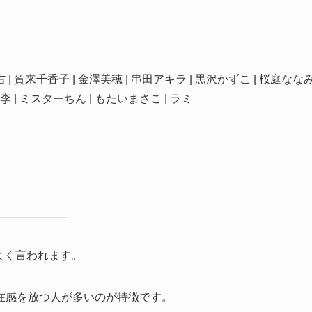
右 | 賀来千香子 | 金澤美穂 | 串田アキラ | 黒沢かずこ | 桜庭なな
松坂桃李 | ミスターちん | もたいまさこ | ラミ
とよく言われます。
在感を放つ人が多いのが特徴です。