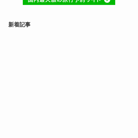
新着記事
石井スポーツグループ 登山の日
（毎月13日 記念日）｜山へ一歩近
づく安全登山の合図
マルちゃん焼そばの日（8月8日 記
念日）｜夏の食卓に広がる、あの
粉末ソースのしあわせ
8月10日誕生日の芸能人・有名人
は誰？齋藤飛鳥や速水もこみちな
ど話題の人物が勢ぞろい！