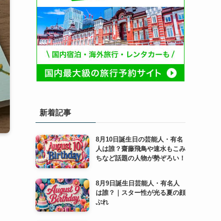
新着記事
8月10日誕生日の芸能人・有名
人は誰？齋藤飛鳥や速水もこみ
ちなど話題の人物が勢ぞろい！
8月9日誕生日芸能人・有名人
は誰？｜スター性が光る夏の顔
ぶれ