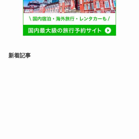
新着記事
8月12日誕生日芸能人・有名人は
誰？｜音楽・俳優・スポーツ界の
スターが集まる日
8月12日は何の日？｜未来・命・
文化を見つめる記念日