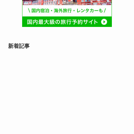
新着記事
石井スポーツグループ 登山の日
（毎月13日 記念日）｜山へ一歩近
づく安全登山の合図
マルちゃん焼そばの日（8月8日 記
念日）｜夏の食卓に広がる、あの
粉末ソースのしあわせ
8月10日誕生日の芸能人・有名人