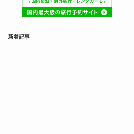
新着記事
8月10日誕生日の芸能人・有名人
は誰？齋藤飛鳥や速水もこみちな
ど話題の人物が勢ぞろい！
8月9日誕生日芸能人・有名人は
誰？｜スター性が光る夏の顔ぶれ
8月10日は何の日？｜ライオンか
ら焼き鳥まで心と暮らしを結ぶ記