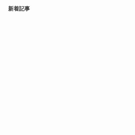
新着記事
8月10日誕生日の芸能人・有名人
は誰？齋藤飛鳥や速水もこみちな
ど話題の人物が勢ぞろい！
8月9日誕生日芸能人・有名人は
誰？｜スター性が光る夏の顔ぶれ
8月10日は何の日？｜ライオンか
ら焼き鳥まで心と暮らしを結ぶ記
念日
8月9日は何の日？｜平和への祈り