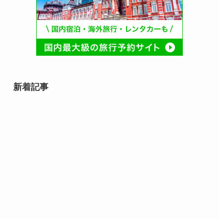
新着記事
石井スポーツグループ 登山の日
（毎月13日 記念日）｜山へ一歩近
づく安全登山の合図
マルちゃん焼そばの日（8月8日 記
念日）｜夏の食卓に広がる、あの
粉末ソースのしあわせ