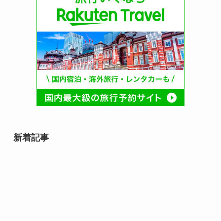
新着記事
relay（リレイ）でつなぐ事業承継
の日（2月9日）とは？由来や事業
承継、ライトライトとの関係を解
説