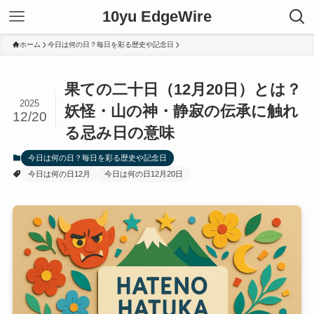
10yu EdgeWire
ホーム
今日は何の日？毎日を彩る歴史や記念日
果ての二十日（12月20日）とは？
2025
妖怪・山の神・静寂の伝承に触れ
12/20
る忌み日の意味
今日は何の日？毎日を彩る歴史や記念日
今日は何の日12月
今日は何の日12月20日