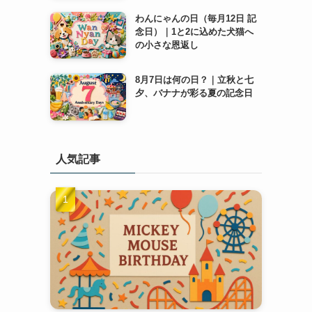
わんにゃんの日（毎月12日 記
念日）｜1と2に込めた犬猫へ
の小さな恩返し
8月7日は何の日？｜立秋と七
夕、バナナが彩る夏の記念日
人気記事