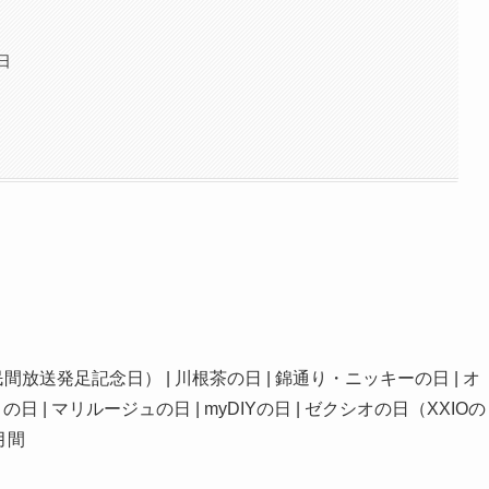
日
放送発足記念日） | 川根茶の日 | 錦通り・ニッキーの日 | オ
 | マリルージュの日 | myDIYの日 | ゼクシオの日（XXIOの
月間