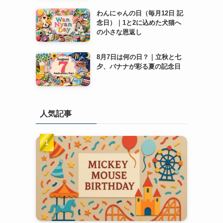
わんにゃんの日（毎月12日 記
念日）｜1と2に込めた犬猫へ
の小さな恩返し
8月7日は何の日？｜立秋と七
夕、バナナが彩る夏の記念日
人気記事