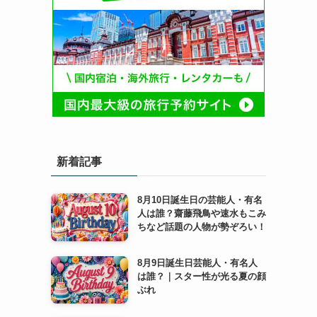
新着記事
8月10日誕生日の芸能人・有名
人は誰？齋藤飛鳥や速水もこみ
ちなど話題の人物が勢ぞろい！
8月9日誕生日芸能人・有名人
は誰？｜スター性が光る夏の顔
ぶれ