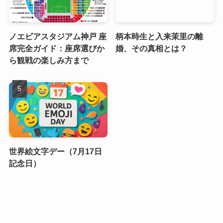
ノエビアスタジアム神戸 座
柄本時生と入来茉里の離
席完全ガイド：座席選びか
婚、その真相とは？
ら観戦の楽しみ方まで
世界絵文字デー（7月17日
記念日）